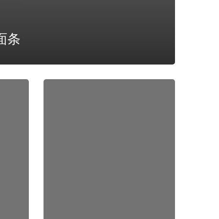
面条
果
阿
风
味
贻
贝
ZH