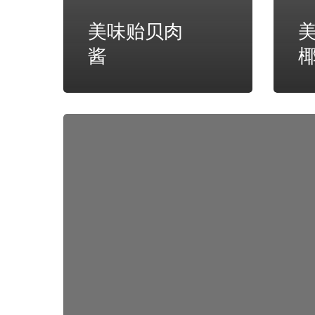
美味贻贝肉
酱
经
典
青
口
和
薯
条