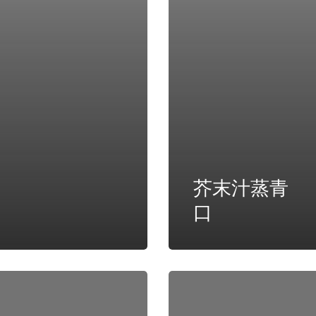
芥末汁蒸青
口
泰
式
青