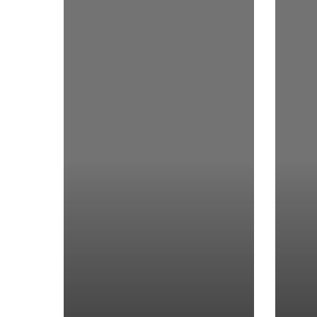
贝
泰
肉
式
酱
椰
子
青
口