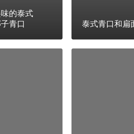
美味的泰式
椰子青口
泰式青口和扁
炸
药
青
口