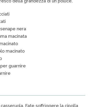
esco della grandezza di un pollice,
cciati
ati
i senape nera
cuma macinata
 macinato
dolo macinato
o
 per guarnire
arnire
a casseruola. Fate soffriggere la cipolla