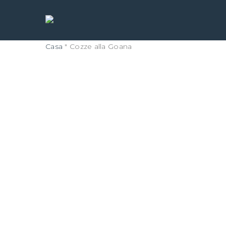
Vai
al
contenuto
principale
Casa
"
Cozze alla Goana