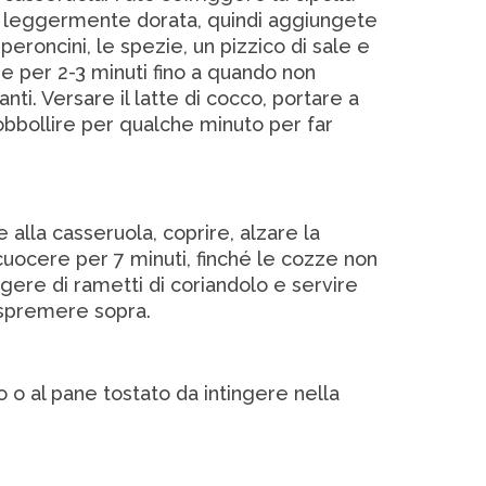
à leggermente dorata, quindi aggiungete
eperoncini, le spezie, un pizzico di sale e
e per 2-3 minuti fino a quando non
anti. Versare il latte di cocco, portare a
sobbollire per qualche minuto per far
 alla casseruola, coprire, alzare la
uocere per 7 minuti, finché le cozze non
gere di rametti di coriandolo e servire
 spremere sopra.
so o al pane tostato da intingere nella