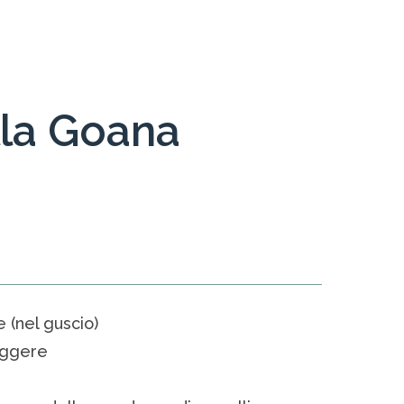
lla Goana
e (nel guscio)
riggere