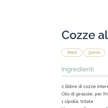
Cozze a
Med
30min
Ingredienti
2 libbre di cozze inter
Olio di girasole, per f
1 cipolla, tritata