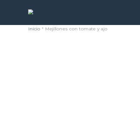
Ir
al
contenido
principal
Inicio
"
Mejillones con tomate y ajo