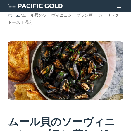
メニュー
本
文
ホーム
"
ムール貝のソーヴィニヨン・ブラン蒸し ガーリック
へ
メ
トースト添え
ス
ニ
キ
ュ
ッ
ー
プ
を
閉
じ
る
ムール貝のソーヴィニ