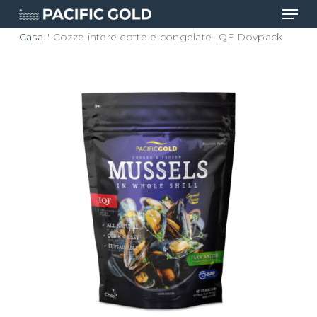
Men
Vai
al
Casa
"
Cozze intere cotte e congelate IQF Doypack
contenuto
Chiude
principale
il
menu