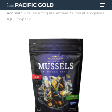
Men
Skip
to
Accueil
"
Moules à coquille entière Cuites et surgelées
main
Ferme
IQF Doypack
content
le
menu